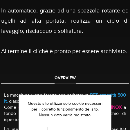
In automatico, grazie ad una spazzola rotante ed
ugelli ad alta portata, realizza un ciclo di
lavaggio, risciacquo e soffiatura.
Al termine il cliché è pronto per essere archiviato.
OVERVIEW
La macchina viene fornita con serbatoi in
PET capacità 500
lt.
ciascuno.
Questo sito utilizza solo cookie necessari
Come
optional
sono disponibili serbatoi in
acciaio INOX
a
per il corretto funzionamento del sito.
fondo conico capacità 300 lt. dotati di coperchio di
Nessun dato verrà registrato.
ispezione, pescante e filtri.
La loro particolare
forma conica
permette un facile scarico