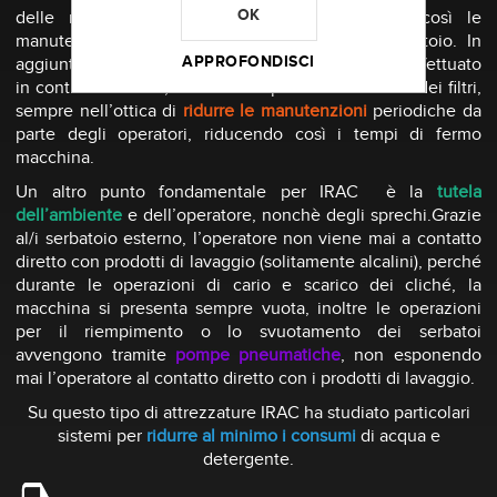
OK
delle melme depositate sul fondo, riducendo così le
manutenzioni periodiche per la pulizia del serbatoio. In
APPROFONDISCI
aggiunta, il carico del prodotto di lavaggio pulito, effettuato
in contro direzione, consente la pulizia automatica dei filtri,
sempre nell’ottica di
ridurre le manutenzioni
periodiche da
parte degli operatori, riducendo così i tempi di fermo
macchina.
Un altro punto fondamentale per IRAC
è la
tutela
dell’ambiente
e dell’operatore, nonchè degli sprechi.
Grazie
al/i serbatoio esterno, l’operatore non viene mai a contatto
diretto con prodotti di lavaggio (solitamente alcalini), perché
durante le operazioni di cario e scarico dei cliché, la
macchina si presenta sempre vuota, inoltre le operazioni
per il riempimento o lo svuotamento dei serbatoi
avvengono tramite
pompe pneumatiche
, non esponendo
mai l’operatore al contatto diretto con i prodotti di lavaggio.
Su questo tipo di attrezzature IRAC ha studiato particolari
sistemi per
ridurre al minimo i consumi
di acqua e
detergente.