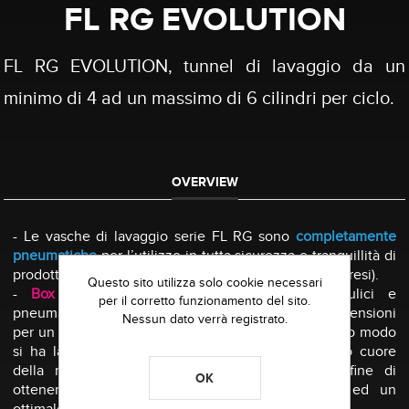
FL RG EVOLUTION
FL RG EVOLUTION, tunnel di lavaggio da un
minimo di 4 ad un massimo di 6 cilindri per ciclo.
OVERVIEW
- Le vasche di lavaggio serie FL RG sono
completamente
pneumatiche
per l’utilizzo in tutta sicurezza e tranquillità di
prodotto infiammabili e non (acqua/detergente compresi).
Questo sito utilizza solo cookie necessari
-
Box pompa separato
con collegamenti idraulici e
per il corretto funzionamento del sito.
pneumatici al tunnel con pennellature di grandi dimensioni
Nessun dato verrà registrato.
per un comodo accesso alla manutenzione. In questo modo
si ha la possibilità di collocare il box pompa, vero cuore
della macchina, lontano dall’area di lavoro al fine di
OK
ottenere un alto grado di isolamento acustico ed un
ottimale utilizzo degli spazi.