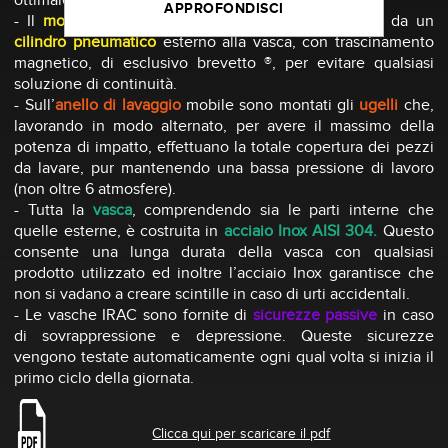
APPROFONDISCI
- Il
movimento
delle barre di lavaggio è garantito da un
cilindro pneumatico
esterno alla vasca, con trascinamento
magnetico, di esclusivo brevetto ®, per evitare qualsiasi
soluzione di continuità.
- Sull’
anello di lavaggio
mobile sono montati gli
ugelli
che,
lavorando in modo alternato, per avere il massimo della
potenza di impatto, effettuano la totale copertura dei pezzi
da lavare, pur mantenendo una bassa pressione di lavoro
(non oltre 6 atmosfere).
- Tutta la
vasca
, comprendendo sia le parti interne che
quelle esterne, è costruita in
acciaio Inox AISI
304.
Questo
consente una lunga durata della vasca con qualsiasi
prodotto utilizzato ed inoltre l’acciaio Inox garantisce che
non si vadano a creare scintille in caso di urti accidentali.
- Le vasche IRAC sono fornite di
sicurezze passive
in caso
di sovrappressione e depressione. Queste sicurezze
vengono testate automaticamente ogni qual volta si inizia il
primo ciclo della giornata.
Clicca qui per scaricare il pdf