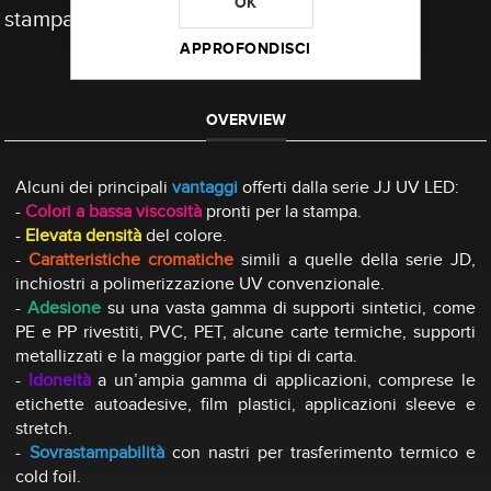
OK
stampare ad alta velocità.
APPROFONDISCI
OVERVIEW
Alcuni dei principali
vantaggi
offerti dalla serie JJ UV LED:
-
Colori a bassa viscosità
pronti per la stampa.
-
Elevata densità
del colore.
-
Caratteristiche cromatiche
simili a quelle della serie JD,
inchiostri a polimerizzazione UV convenzionale.
-
Adesione
su una vasta gamma di supporti sintetici, come
PE e PP rivestiti, PVC, PET, alcune carte termiche, supporti
metallizzati e la maggior parte di tipi di carta.
-
Idoneità
a un’ampia gamma di applicazioni, comprese le
etichette autoadesive, film plastici, applicazioni sleeve e
stretch.
-
Sovrastampabilità
con nastri per trasferimento termico e
cold foil.