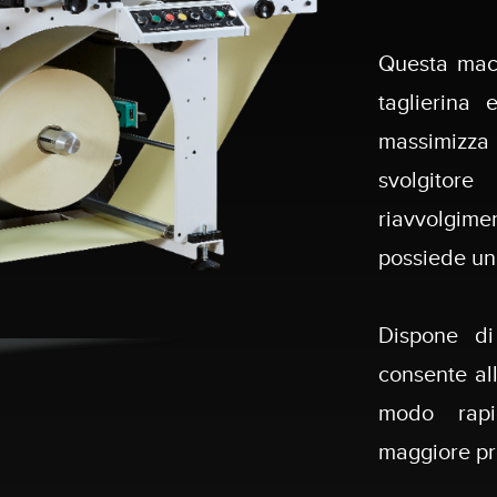
Questa mac
taglierina 
massimizza 
svolgitore
riavvolgime
possiede un
Dispone di
consente al
modo rapi
maggiore pro