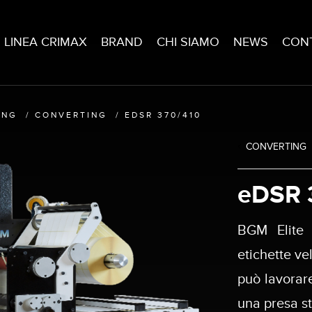
LINEA CRIMAX
BRAND
CHI SIAMO
NEWS
CONT
ING
/
CONVERTING
/
EDSR 370/410
CONVERTING
eDSR 
BGM Elite 
etichette v
può lavorare
una presa s