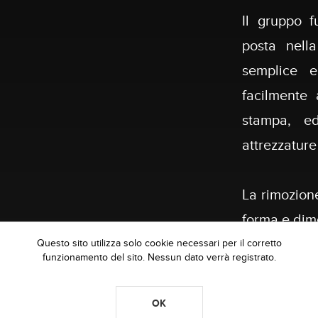
Il gruppo f
posta nell
semplice e
facilmente
stampa, ed
attrezzature 
La rimozione
forma e dim
del riavvo
Questo sito utilizza solo cookie necessari per il corretto
funzionamento del sito. Nessun dato verrà registrato.
variabile.
OK