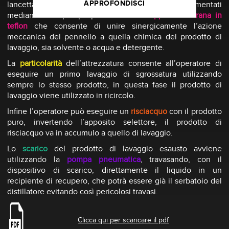
APPROFONDISCI
lancetta con spazzola in setola naturale, alimentati
mediante una pompa pneumatica a
doppia membrana in
teflon
che consente di unire sinergicamente l’azione
meccanica del pennello a quella chimica del prodotto di
lavaggio, sia solvente o acqua e detergente.
La
particolarità
dell’attrezzatura consente all’operatore di
eseguire un primo lavaggio di sgrossatura utilizzando
sempre lo stesso prodotto, in questa fase il prodotto di
lavaggio viene utilizzato in ricircolo.
Infine l’operatore può eseguire un
risciacquo
con il prodotto
puro, invertendo l’apposito selettore, il prodotto di
risciacquo va in accumulo a quello di lavaggio.
Lo
scarico
del prodotto di lavaggio esausto avviene
utilizzando la
pompa pneumatica
, travasando, con il
dispositivo di scarico, direttamente il liquido in un
recipiente di recupero, che potrà essere già il serbatoio del
distillatore evitando così pericolosi travasi.
Clicca qui per scaricare il pdf