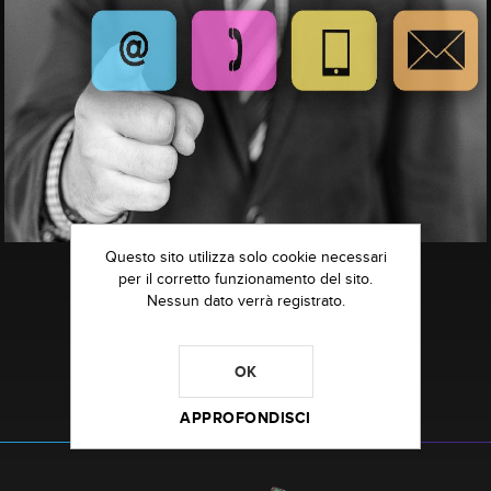
Questo sito utilizza solo cookie necessari
per il corretto funzionamento del sito.
info@crimax.eu
Nessun dato verrà registrato.
+39 392.3965785
OK
APPROFONDISCI